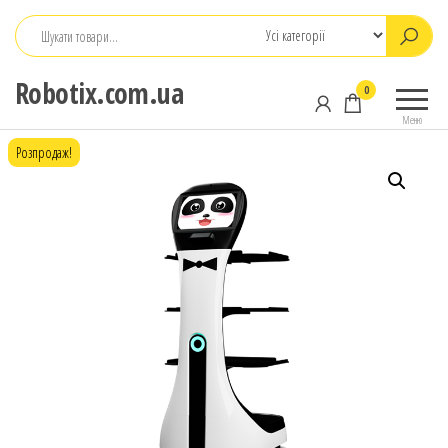
Перейти
до
контенту
Robotix.com.ua
0
Меню
Розпродаж!