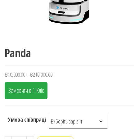
Panda
Price
₴
10,000.00
–
₴
210,000.00
range:
Замовити в 1 Клік
₴10,000.00
through
₴210,000.00
Умова співпраці