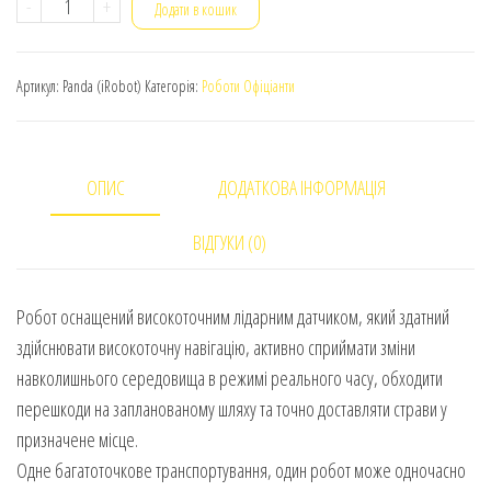
Panda
-
+
Додати в кошик
кількість
Артикул:
Panda (iRobot)
Категорія:
Роботи Офіціанти
ОПИС
ДОДАТКОВА ІНФОРМАЦІЯ
ВІДГУКИ (0)
Робот оснащений високоточним лідарним датчиком, який здатний
здійснювати високоточну навігацію, активно сприймати зміни
навколишнього середовища в режимі реального часу, обходити
перешкоди на запланованому шляху та точно доставляти страви у
призначене місце.
Одне багатоточкове транспортування, один робот може одночасно